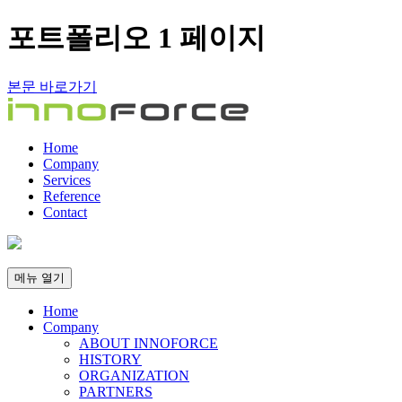
포트폴리오 1 페이지
본문 바로가기
Home
Company
Services
Reference
Contact
메뉴
열기
Home
Company
ABOUT INNOFORCE
HISTORY
ORGANIZATION
PARTNERS