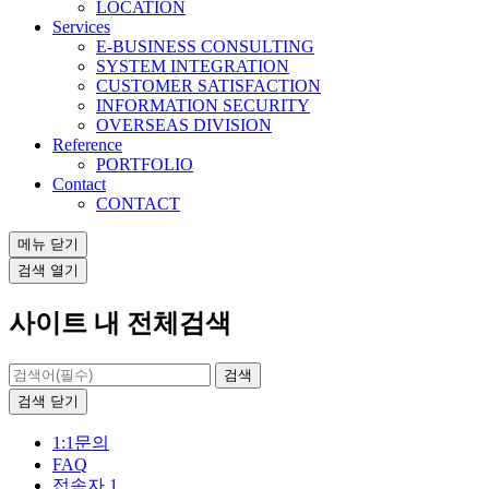
LOCATION
Services
E-BUSINESS CONSULTING
SYSTEM INTEGRATION
CUSTOMER SATISFACTION
INFORMATION SECURITY
OVERSEAS DIVISION
Reference
PORTFOLIO
Contact
CONTACT
메뉴
닫기
검색
열기
사이트 내 전체검색
검색
닫기
1:1문의
FAQ
접속자 1